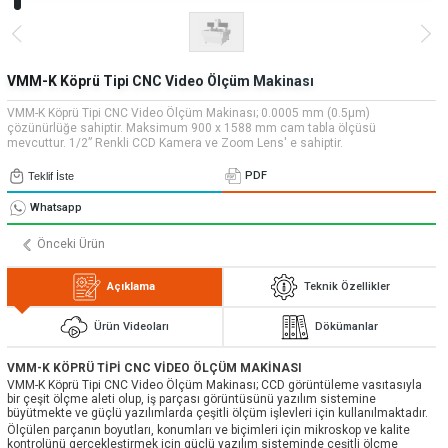
» Uygulamalar
» CNC Yedek Parça
Bize Ulaşın
» Makina Aydınlatma
» Konum
Tüm hakkı saklıdır. Sitemizde kullanılan tüm içerik ve görseller
Emos Grup'a ait olup izinsiz kullanımı hukuki yaptırıma tabidir.
VMM-K Köprü Tipi CNC Video Ölçüm Makinası
VMM-K Köprü Tipi CNC Video Ölçüm Makinası; 0.0005 mm (0.5μm)
çözünürlüğe sahiptir. Maksimum 900 x 1588 mm cam tabla ölçüsü
mevcuttur. 1/2” Renkli CCD Kamera ve Zoom Lens' e sahiptir.
PDF
Teklif İste
Whatsapp
Önceki Ürün
Açıklama
Teknik Özellikler
Ürün Videoları
Dökümanlar
VMM-K KÖPRÜ TİPİ CNC VİDEO ÖLÇÜM MAKİNASI
VMM-K Köprü Tipi CNC Video Ölçüm Makinası; CCD görüntüleme vasıtasıyla
bir çeşit ölçme aleti olup, iş parçası görüntüsünü yazılım sistemine
büyütmekte ve güçlü yazılımlarda çeşitli ölçüm işlevleri için kullanılmaktadır.
Ölçülen parçanın boyutları, konumları ve biçimleri için mikroskop ve kalite
kontrolünü gerçekleştirmek için güçlü yazılım sisteminde çeşitli ölçme