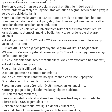
işlevleri kullanarak görevini sürdürür.
Elektronik, enstrüman ve sayaçların çeşitli endüstrilerindeki çeşitli
seviyelerde veya atölye muayene istasyonlarında ölçme servislerinde yaygın
ve uygun şekilde kullanılır.
Kesme aletleri ve kavrama cihazları, hassas makine elemanları, hassas
donanım parçaları, elektronik parçalar, plastik ve kauçuk ürünler, yarı iletken
parçalar, delme parçaları, askı endüstrisi,
havacılık, vb. ve kolejler ve üniversiteler, bilimsel araştırma enstitüleri, vb.,
kalıp ekipmanı, otomobil, makina bağlantısı, vb. yerlerde işlevsel olarak
kullanılır.
Yüksek çözünürlüklü 1/2" renkli CCD kamera ve keskin görüntülere sahip
yakınlaştırma lensi,
USB arayüzü lineer eşanjör, profesyonel ölçüm yazılımı ile bağlanabilir;
MS Windows'u analiz yeteneklerine sahip CNC yazılımı ile uygulamak en iyi
performansı sağlar.
X,Y ve Z eksenlerinde servo motorlar ile yüksek pozisyonlama hassasiyeti,
Yüksek kalite granit pleyt,
Programlanabilir LED aydınlatma,
Otomatik geometrik element tanımlama,
Mouse ve joystick ile rahat ve kolay kumanda edebilme, (opsiyonel)
Otomatik çok noktadan ölçüm alabilme,
Parçanın durumuna göre farklı ölçüm metotları kullanabilme,
Karmaşık parçalarda çok rahat ve kolay ölçüm alabilme,
CNC olarak programlama,
Parça üzerinde koordinat sistemi tanımlayarak tekil veya fikstür adapte
ederek çoklu CNC ölçüm alabilme.
Z ekseninde auto-focus özelliği ile derinlik bulabilme,
Parçadaki her ölçüm elementi için ayrı tolerans girebilme,