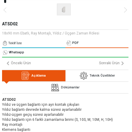
» Uygulamalar
» CNC Yedek Parça
Bize Ulaşın
» Makina Aydınlatma
» Konum
Tüm hakkı saklıdır. Sitemizde kullanılan tüm içerik ve görseller
Emos Grup'a ait olup izinsiz kullanımı hukuki yaptırıma tabidir.
ATSD02
18x90 mm Ebatlı, Ray Montajlı, Yıldız / Üçgen Zaman Rölesi
PDF
Teklif İste
Whatsapp
Önceki Ürün
Sonraki Ürün
Açıklama
Teknik Özellikler
Dökümanlar
ATSD02
Yıldız ve üçgen bağlantı için ayrı kontak çıkışları
Yıldız bağlantı devrede kalma süresi ayarlanabilir
Yıldız-üçgen geçiş süresi ayarlanabilir
Yıldız bağlantı için 6 farklı zamanlama birimi (S, 10S, M, 10M, H, 10H)
Ray montajlı
Klemens bağlantı