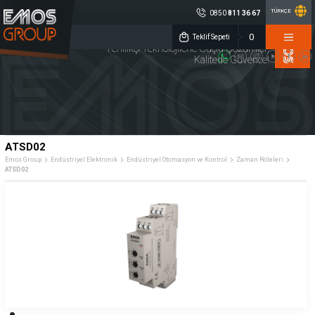
TÜRKÇE
0850
811 36 67
×
0
EMOS GROUP
Teklif Sepeti
Yenilikçi Teknolojilerle Güçlü Çözümler,
Kalitede Güvence!
0850 811 36 67
Müşteri Hizmetleri
Sosyal
Medya
Emos Group
Konum
ENDÜSTRİYEL
TAKIM
KALİTE
ELEKTRONİK
TEZGAHLARI
KONTROL
DİJİTAL ÖLÇME
CNC YEDEK
MAKİNA
ATSD02
SİSTEMLERİ
PARÇA
AYDINLATMA
Emos Group
Endüstriyel Elektronik
Endüstriyel Otomasyon ve Kontrol
Zaman Röleleri
ATSD02
Lineer Cetveller
Sensörler
Debimetreler
Merkezi Yağlama Sistemleri
Rotary Enkoderler
Kaplinler
İndikatörler
Potansiyometreler
Endüstriyel Otomasyon ve Kontrol
Kurumsal
Ürün Grupları
Üretim
» Hakkımızda
» Endüstriyel Elektronik
Kalite
» Kariyer
» Takım Tezgahları
Servis
» Haberler
» Kalite Kontrol
Çözüm Ortakları
» Kataloglar
» Dijital Ölçme Sistemleri
Referanslar