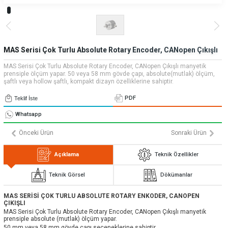
» Uygulamalar
» CNC Yedek Parça
Bize Ulaşın
» Makina Aydınlatma
» Konum
Tüm hakkı saklıdır. Sitemizde kullanılan tüm içerik ve görseller
Emos Grup'a ait olup izinsiz kullanımı hukuki yaptırıma tabidir.
MAS Serisi Çok Turlu Absolute Rotary Encoder, CANopen Çıkışlı
MAS Serisi Çok Turlu Absolute Rotary Encoder, CANopen Çıkışlı manyetik
prensiple ölçüm yapar. 50 veya 58 mm gövde çapı, absolute(mutlak) ölçüm,
şaftlı veya hollow şaftlı, kompakt dizayn özelliklerine sahiptir.
PDF
Teklif İste
Whatsapp
Önceki Ürün
Sonraki Ürün
Açıklama
Teknik Özellikler
Teknik Görsel
Dökümanlar
MAS SERİSİ ÇOK TURLU ABSOLUTE ROTARY ENKODER, CANOPEN
ÇIKIŞLI
MAS Serisi Çok Turlu Absolute Rotary Encoder, CANopen Çıkışlı manyetik
prensiple absolute (mutlak) ölçüm yapar.
50 mm veya 58 mm gövde çapı seçeneklerine sahiptir.