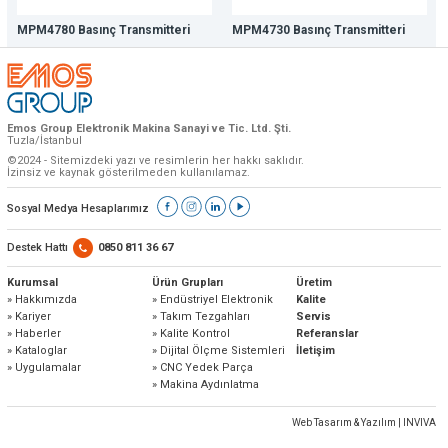
MPM4780 Basınç Transmitteri
MPM4730 Basınç Transmitteri
Emos Group Elektronik Makina Sanayi ve Tic. Ltd. Şti.
Tuzla/İstanbul
©2024 - Sitemizdeki yazı ve resimlerin her hakkı saklıdır.
İzinsiz ve kaynak gösterilmeden kullanılamaz.
Sosyal Medya Hesaplarımız
Destek Hattı
0850 811 36 67
Kurumsal
Ürün Grupları
Üretim
» Hakkımızda
» Endüstriyel Elektronik
Kalite
» Kariyer
» Takım Tezgahları
Servis
» Haberler
» Kalite Kontrol
Referanslar
» Kataloglar
» Dijital Ölçme Sistemleri
İletişim
» Uygulamalar
» CNC Yedek Parça
» Makina Aydınlatma
Web Tasarım & Yazılım | INVIVA