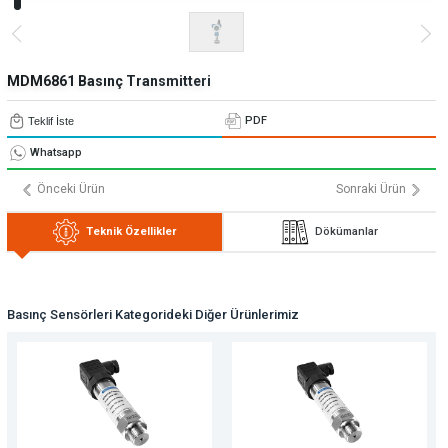
» Uygulamalar
» CNC Yedek Parça
Bize Ulaşın
» Makina Aydınlatma
» Konum
Tüm hakkı saklıdır. Sitemizde kullanılan tüm içerik ve görseller
Emos Grup'a ait olup izinsiz kullanımı hukuki yaptırıma tabidir.
MDM6861 Basınç Transmitteri
PDF
Teklif İste
Whatsapp
Önceki Ürün
Sonraki Ürün
Teknik Özellikler
Dökümanlar
Basınç Sensörleri Kategorideki Diğer Ürünlerimiz