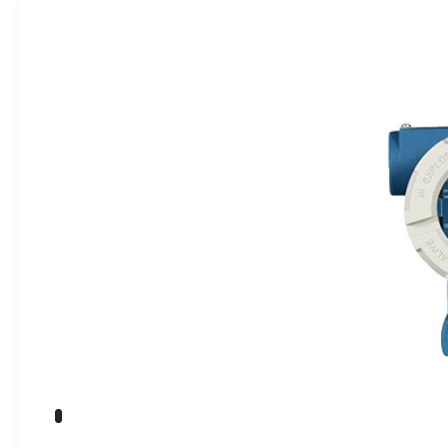
» Takım Tezgahları
İndikatörler
» Kalite Kontrol
» Dijital Ölçme Sistemleri
Endüstriyel O
» CNC Yedek Parça
» Makina Aydınlatma
Üretim
Kalite
Servis
Çözüm Ortakları
Referanslar
Bize Ulaşın
» Konum
Tüm hakkı saklıdır. Sitemizde kullanılan tüm içerik ve görseller
Emos Grup'a ait olup izinsiz kullanımı hukuki yaptırıma tabidir.