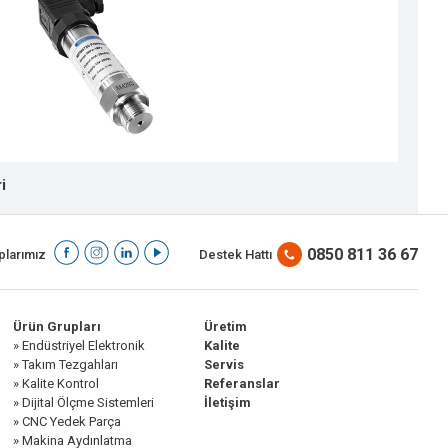
i
M
0850 811 36 67
larımız
Destek Hattı
Ürün Grupları
Üretim
» Endüstriyel Elektronik
Kalite
» Takım Tezgahları
Servis
» Kalite Kontrol
Referanslar
» Dijital Ölçme Sistemleri
İletişim
» CNC Yedek Parça
» Makina Aydınlatma