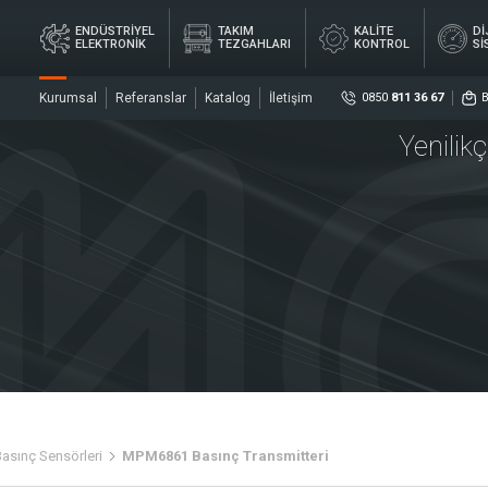
ENDÜSTRİYEL
TAKIM
KALİTE
Dİ
ELEKTRONİK
TEZGAHLARI
KONTROL
Sİ
Kurumsal
Referanslar
Katalog
İletişim
0850
811 36 67
Yenilik
Sosya
DİJ
YEL
TAKIM
KALİTE
ÖL
İK
TEZGAHLARI
KONTROL
Sİ
ler
Sensö
Merke
Basınç Sensörleri
MPM6861 Basınç Transmitteri
rler
Kaplin