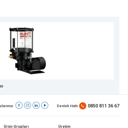
sı
A
0850 811 36 67
larımız
Destek Hattı
Ürün Grupları
Üretim