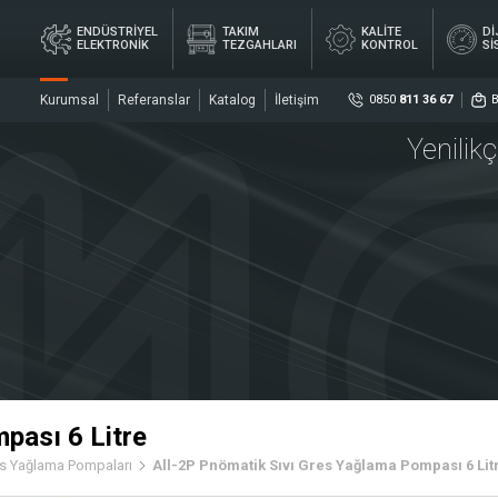
ENDÜSTRİYEL
TAKIM
KALİTE
Dİ
ELEKTRONİK
TEZGAHLARI
KONTROL
Sİ
Kurumsal
Referanslar
Katalog
İletişim
0850
811 36 67
Yenilik
Sosya
DİJ
YEL
TAKIM
KALİTE
ÖL
İK
TEZGAHLARI
KONTROL
Sİ
ler
Sensö
Merke
pası 6 Litre
s Yağlama Pompaları
All-2P Pnömatik Sıvı Gres Yağlama Pompası 6 Lit
rler
Kaplin