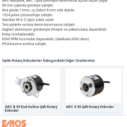
ARS: Manyetik, ARC: Optik prensiple inkremental açısal ölçüm yapar.
58 mm çapında gövdeye sahiptir.
Ana gövde 12mm, uç bölüm 8 mm vida dişlidir.
1024 pulse çözünürlüğe sahiptir.
Standart M16 (12pin) soket vardır.
Ters polarite ve kısa devre korumasına sahiptir.
Sağlam alüminyum gövdesiyle titreşim ve şoklara karşı dayanıklıdır.
Kolay montajlanabilir.
6000 RPM hıza kadar dayanıklıdır. (dakikada 6000 devir)
IP54 koruma sınıfına sahiptir.
Optik Rotary Enkoderler Kategorideki Diğer Ürünlerimiz
ARC B 50 End Hollow Şaft Rotary
ARC S 50 Şaft Rotary Enkoder
Enkoder