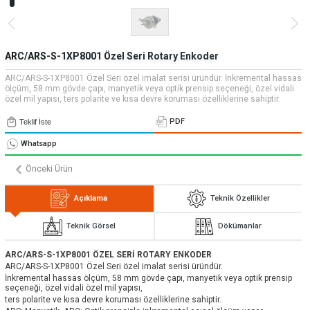
» Uygulamalar
» CNC Yedek Parça
Bize Ulaşın
» Makina Aydınlatma
» Konum
Tüm hakkı saklıdır. Sitemizde kullanılan tüm içerik ve görseller
Emos Grup'a ait olup izinsiz kullanımı hukuki yaptırıma tabidir.
ARC/ARS-S-1XP8001 Özel Seri Rotary Enkoder
ARC/ARS-S-1XP8001 Özel Seri özel imalat serisi üründür. İnkremental hassas
ölçüm, 58 mm gövde çapı, manyetik veya optik prensip seçeneği, özel vidali
özel mil yapısı, ters polarite ve kısa devre koruması özelliklerine sahiptir.
PDF
Teklif İste
Whatsapp
Önceki Ürün
Açıklama
Teknik Özellikler
Teknik Görsel
Dökümanlar
ARC/ARS-S-1XP8001 ÖZEL SERİ ROTARY ENKODER
ARC/ARS-S-1XP8001 Özel Seri özel imalat serisi üründür.
İnkremental hassas ölçüm, 58 mm gövde çapı, manyetik veya optik prensip
seçeneği, özel vidali özel mil yapısı,
ters polarite ve kısa devre koruması özelliklerine sahiptir.